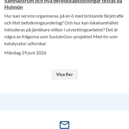
Samhällsrum och nya beredskapslösningar testas på
Holmön
Hur kan service organiseras på en ö med bristande färjetrafik
och litet befolkningsunderlag? Och hur kan lokalsamhället
inkluderas på jämlikare villkor i utvecklingsarbetet? Det är
några av frågorna som SustainGov-projektet Med ön som
katalysator utforskar.
Måndag 29 juni 2026
Visa fler
mail_outline