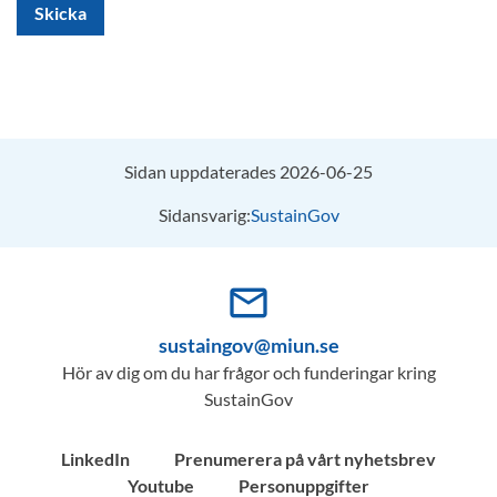
Skicka
Sidan uppdaterades 2026-06-25
Sidansvarig:
SustainGov
mail_outline
sustaingov@miun.se
Hör av dig om du har frågor och funderingar kring
SustainGov
LinkedIn
Prenumerera på vårt nyhetsbrev
Youtube
Personuppgifter