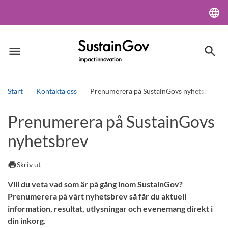
language
Lang
menu
search
Meny
Sök
Start
Kontakta oss
Prenumerera på SustainGovs nyhetsbrev
Sök
Prenumerera på SustainGovs
nyhetsbrev
print
Skriv ut
Vill du veta vad som är på gång inom SustainGov?
Prenumerera på vårt nyhetsbrev så får du aktuell
information, resultat, utlysningar och evenemang direkt i
din inkorg.