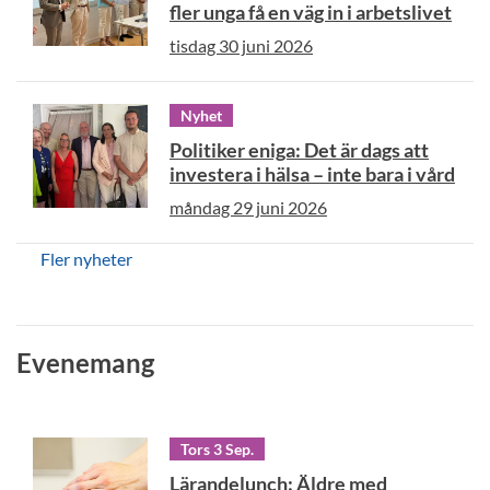
fler unga få en väg in i arbetslivet
tisdag 30 juni 2026
Nyhet
Politiker eniga: Det är dags att
investera i hälsa – inte bara i vård
måndag 29 juni 2026
Fler nyheter
Evenemang
Tors 3 Sep.
Lärandelunch: Äldre med