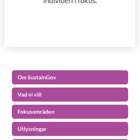
individen i fokus.
Om SustainGov
Vad vi vill
Fokusområden
Utlysningar