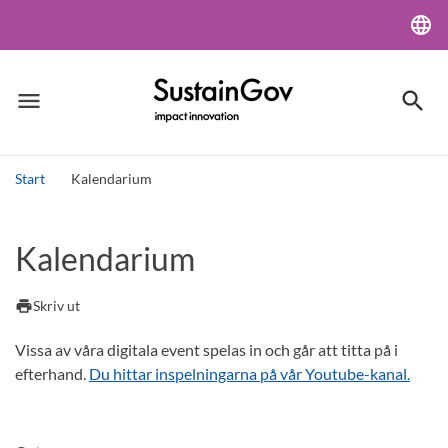
language
Lang
menu
search
Meny
Sök
Start
Kalendarium
Sök
Kalendarium
print
Skriv ut
Vissa av våra digitala event spelas in och går att titta på i
efterhand.
Du hittar inspelningarna på vår Youtube-kanal.