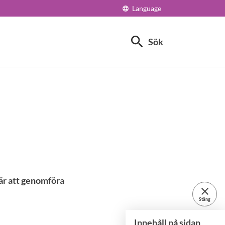
Language
language
search
Sök
 är att genomföra
close
Stäng
Innehåll på sidan