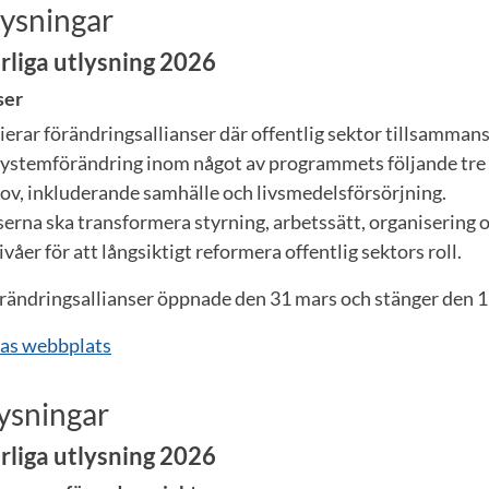
lysningar
rliga utlysning 2026
ser
ierar förändringsallianser där offentlig sektor tillsamman
 systemförändring inom något av programmets följande tr
v, inkluderande samhälle och livsmedelsförsörjning.
erna ska transformera styrning, arbetssätt, organisering o
ivåer för att långsiktigt reformera offentlig sektors roll.
örändringsallianser öppnade den 31 mars och stänger den 
vas webbplats
ysningar
rliga utlysning 2026