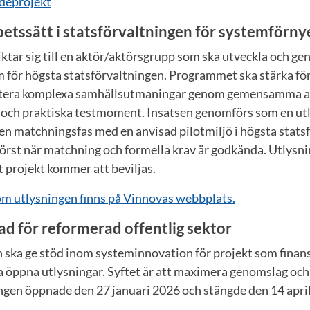
deprojekt
etssätt i statsförvaltningen för systemförny
ktar sig till en aktör/aktörsgrupp som ska utveckla och ge
 för högsta statsförvaltningen. Programmet ska stärka fö
ntera komplexa samhällsutmaningar genom gemensamma ar
och praktiska testmoment. Insatsen genomförs som en utl
en matchningsfas med en anvisad pilotmiljö i högsta stats
 först när matchning och formella krav är godkända. Utlysn
tt projekt kommer att beviljas.
m utlysningen finns på Vinnovas webbplats.
d för reformerad offentlig sektor
ska ge stöd inom systeminnovation för projekt som finan
a öppna utlysningar. Syftet är att maximera genomslag och 
ngen öppnade den 27 januari 2026 och stängde den 14 april