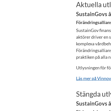
Aktuella ut
SustainGovs å
Förändringsallian
SustainGov finans
aktörer driver en
komplexa vårdbeho
Förändringsallians
praktiken på alla n
Utlysningen för f
Läs mer på Vinno
Stängda utl
SustainGovs å