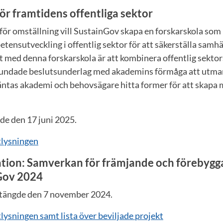
ör framtidens offentliga sektor
ör omställning vill SustainGov skapa en forskarskola som b
ensutveckling i offentlig sektor för att säkerställa samhä
t med denna forskarskola är att kombinera offentlig sekto
undade beslutsunderlag med akademins förmåga att utman
ntas akademi och behovsägare hitta former för att skapa 
de den 17 juni 2025.
tlysningen
tion: Samverkan för främjande och förebygg
Gov 2024
stängde den 7 november 2024.
ysningen samt lista över beviljade projekt