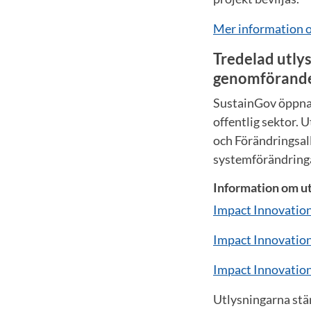
Mer information o
Tredelad utly
genomförandep
SustainGov öppnade
offentlig sektor.
och Förändringsalli
systemförändringa
Information om ut
Impact Innovation
Impact Innovation
Impact Innovation:
Utlysningarna st