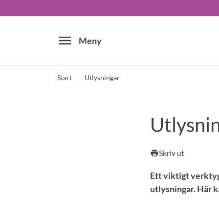
menu
Meny
Start
Utlysningar
Sök
Utlysni
Skriv ut
print
Ett viktigt verkty
utlysningar. Här k