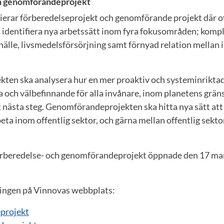
h genomförandeprojekt
ierar förberedelseprojekt och genomförande projekt där of
t identifiera nya arbetssätt inom fyra fokusområden; komp
älle, livsmedelsförsörjning samt förnyad relation mellan 
kten ska analysera hur en mer proaktiv och systeminriktad
a och välbefinnande för alla invånare, inom planetens grän
t nästa steg. Genomförandeprojekten ska hitta nya sätt att 
eta inom offentlig sektor, och gärna mellan offentlig sekto
örberedelse- och genomförandeprojekt öppnade den 17 ma
ingen på Vinnovas webbplats:
projekt