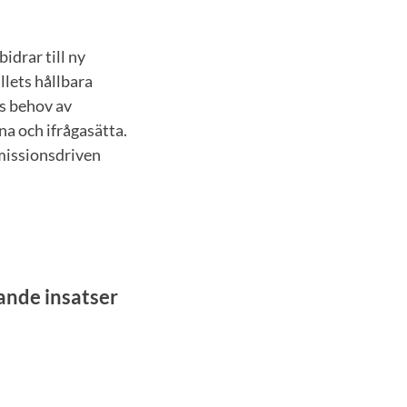
idrar till ny
llets hållbara
rs behov av
a och ifrågasätta.
missionsdriven
ande insatser