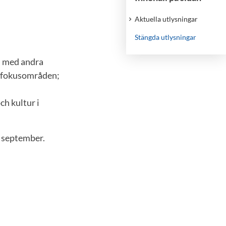
Aktuella utlysningar
Stängda utlysningar
s med andra
e fokusområden;
ch kultur i
1 september.