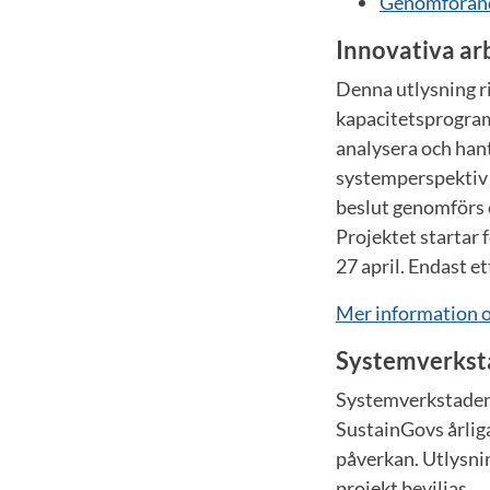
Genomföran
Innovativa arb
Denna utlysning ri
kapacitetsprogram
analysera och ha
systemperspektiv 
beslut genomförs 
Projektet startar
27 april. Endast e
Mer information o
Systemverksta
Systemverkstaden 
SustainGovs årlig
påverkan. Utlysni
projekt beviljas.