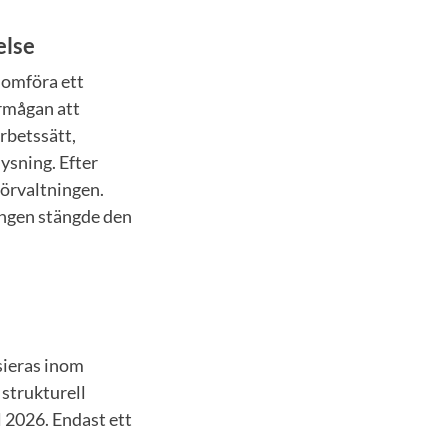
else
nomföra ett
rmågan att
betssätt,
ysning. Efter
förvaltningen.
ingen stängde den
sieras inom
strukturell
 2026. Endast ett