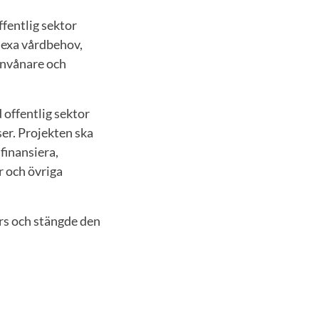
fentlig sektor
lexa vårdbehov,
invånare och
 offentlig sektor
ser. Projekten ska
finansiera,
r och övriga
rs och stängde den