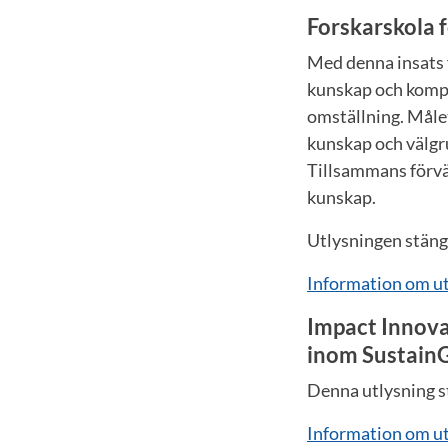
Forskarskola f
Med denna insats f
kunskap och kompet
omställning. Måle
kunskap och välgr
Tillsammans förvä
kunskap.
Utlysningen stäng
Information om u
Impact Innova
inom Sustain
Denna utlysning 
Information om utl