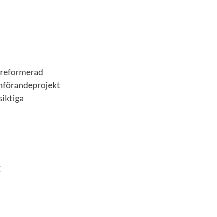
n reformerad
omförandeprojekt
siktiga
r