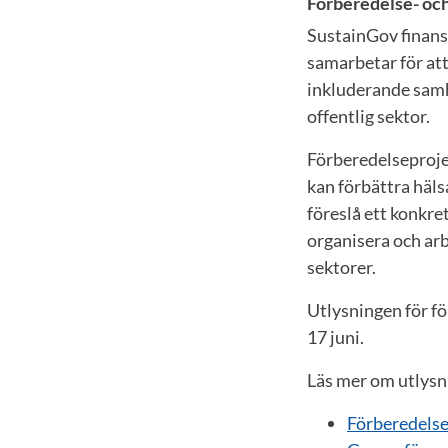
Förberedelse- oc
SustainGov finans
samarbetar för at
inkluderande samh
offentlig sektor.
Förberedelseproje
kan förbättra häls
föreslå ett konkre
organisera och arb
sektorer.
Utlysningen för f
17 juni.
Läs mer om utlysn
Förberedelse