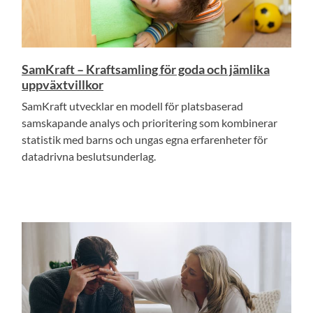
SamKraft – Kraftsamling för goda och jämlika
uppväxtvillkor
SamKraft utvecklar en modell för platsbaserad
samskapande analys och prioritering som kombinerar
statistik med barns och ungas egna erfarenheter för
datadrivna beslutsunderlag.