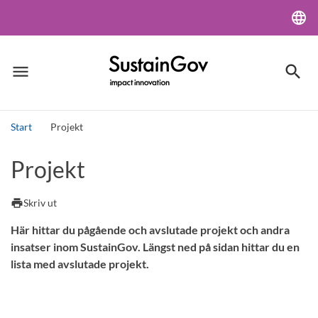
language
Lang
menu
search
Meny
Sök
Start
Projekt
Sök
Projekt
print
Skriv ut
Här hittar du pågående och avslutade projekt och andra
insatser inom SustainGov. Längst ned på sidan hittar du en
lista med avslutade projekt.