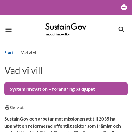
language
Lang
menu
search
Meny
Sök
Start
Vad vi vill
Sök
Vad vi vill
Systeminnovation – förändring på djupet
print
Skriv ut
SustainGov och arbetar mot missionen att till 2035 ha
uppnått en reformerad offentlig sektor som främjar och