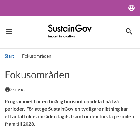
language
Lang
menu
search
Meny
Sök
Start
Fokusområden
Sök
Fokusområden
print
Skriv ut
Programmet har en tioårig horisont uppdelad på två
perioder. För att ge SustainGov en tydligare riktning har
ett antal fokusområden tagits fram för den första perioden
fram till 2028.