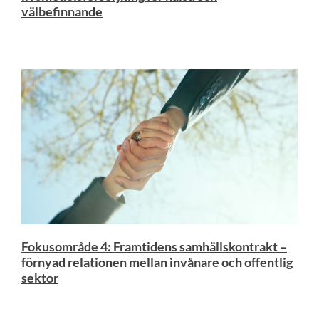
välbefinnande
Fokusområde 4: Framtidens samhällskontrakt –
förnyad relationen mellan invånare och offentlig
sektor