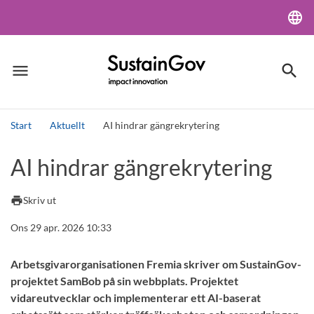
language
Lang
menu
search
Meny
Sök
Start
Aktuellt
AI hindrar gängrekrytering
Sök
AI hindrar gängrekrytering
print
Skriv ut
Ons 29 apr. 2026 10:33
Arbetsgivarorganisationen Fremia skriver om SustainGov-
projektet SamBob på sin webbplats. Projektet
vidareutvecklar och implementerar ett AI-baserat