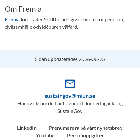
Om Fremia
Fremia
företräder 5 000 arbetsgivare inom kooperation,
civilsamhälle och idéburen välfärd.
Sidan uppdaterades 2026-06-25
mail_outline
sustaingov@miun.se
Hör av dig om du har frågor och funderingar kring
SustainGov
LinkedIn
Prenumerera på vårt nyhetsbrev
Youtube
Personuppgifter