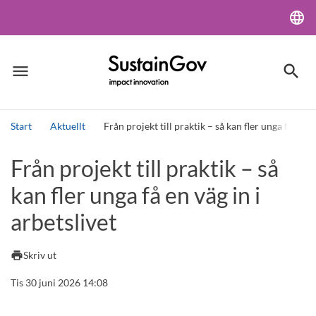
language
Lang
menu
search
Meny
Sök
Start
Aktuellt
Från projekt till praktik – så kan fler unga få en vä
Sök
Från projekt till praktik – så
kan fler unga få en väg in i
arbetslivet
print
Skriv ut
Tis 30 juni 2026 14:08