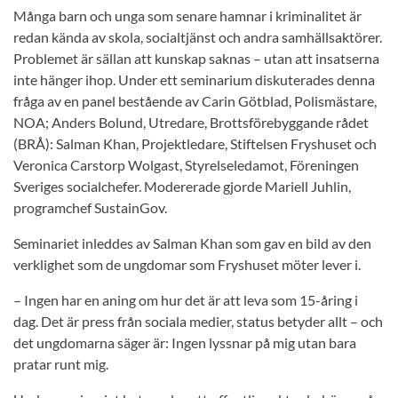
Många barn och unga som senare hamnar i kriminalitet är
redan kända av skola, socialtjänst och andra samhällsaktörer.
Problemet är sällan att kunskap saknas – utan att insatserna
inte hänger ihop. Under ett seminarium diskuterades denna
fråga av en panel bestående av Carin Götblad, Polismästare,
NOA; Anders Bolund, Utredare, Brottsförebyggande rådet
(BRÅ): Salman Khan, Projektledare, Stiftelsen Fryshuset och
Veronica Carstorp Wolgast, Styrelseledamot, Föreningen
Sveriges socialchefer. Modererade gjorde Mariell Juhlin,
programchef SustainGov.
Seminariet inleddes av Salman Khan som gav en bild av den
verklighet som de ungdomar som Fryshuset möter lever i.
– Ingen har en aning om hur det är att leva som 15-åring i
dag. Det är press från sociala medier, status betyder allt – och
det ungdomarna säger är: Ingen lyssnar på mig utan bara
pratar runt mig.