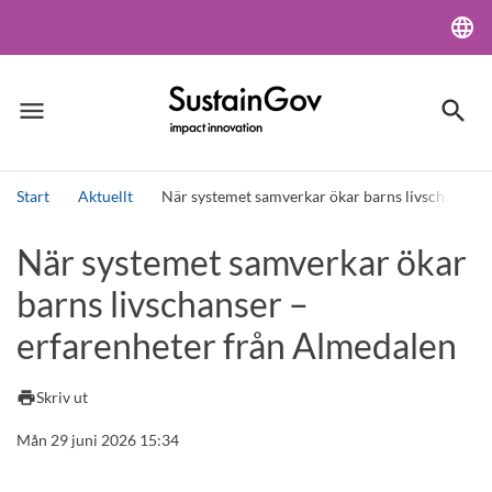
language
Lang
menu
search
Meny
Sök
Start
Aktuellt
När systemet samverkar ökar barns livschanser 
Sök
När systemet samverkar ökar
barns livschanser –
erfarenheter från Almedalen
print
Skriv ut
Mån 29 juni 2026 15:34