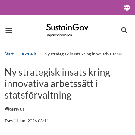
language
Lang
menu
search
Meny
Sök
Start
Aktuellt
Ny strategisk insats kring innovativa arbetssätt i
Sök
Ny strategisk insats kring
innovativa arbetssätt i
statsförvaltning
print
Skriv ut
Tors 11 juni 2026 08:11