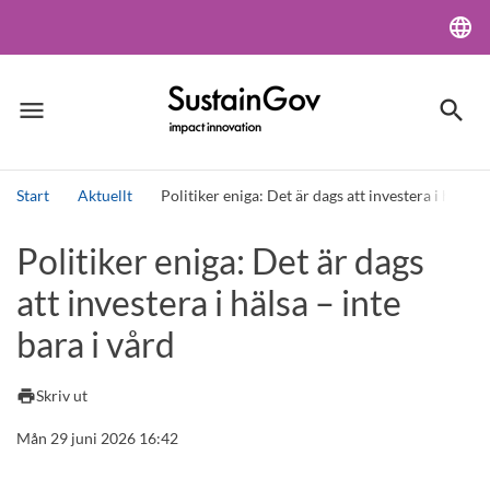
language
Lang
menu
search
Meny
Sök
Start
Aktuellt
Politiker eniga: Det är dags att investera i hälsa –
Sök
Politiker eniga: Det är dags
att investera i hälsa – inte
bara i vård
print
Skriv ut
Mån 29 juni 2026 16:42