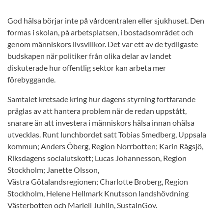
God hälsa börjar inte på vårdcentralen eller sjukhuset. Den
formas i skolan, på arbetsplatsen, i bostadsområdet och
genom människors livsvillkor. Det var ett av de tydligaste
budskapen när politiker från olika delar av landet
diskuterade hur offentlig sektor kan arbeta mer
förebyggande.
Samtalet kretsade kring hur dagens styrning fortfarande
präglas av att hantera problem när de redan uppstått,
snarare än att investera i människors hälsa innan ohälsa
utvecklas. Runt lunchbordet satt Tobias Smedberg, Uppsala
kommun; Anders Öberg, Region Norrbotten; Karin Rågsjö,
Riksdagens socialutskott; Lucas Johannesson, Region
Stockholm; Janette Olsson,
Västra Götalandsregionen; Charlotte Broberg, Region
Stockholm, Helene Hellmark Knutsson landshövdning
Västerbotten och Mariell Juhlin, SustainGov.