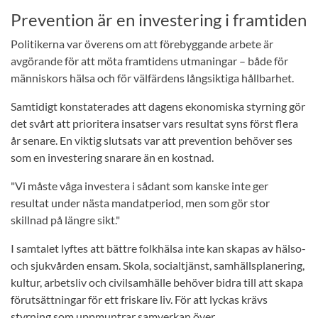
Prevention är en investering i framtiden
Politikerna var överens om att förebyggande arbete är
avgörande för att möta framtidens utmaningar – både för
människors hälsa och för välfärdens långsiktiga hållbarhet.
Samtidigt konstaterades att dagens ekonomiska styrning gör
det svårt att prioritera insatser vars resultat syns först flera
år senare. En viktig slutsats var att prevention behöver ses
som en investering snarare än en kostnad.
"Vi måste våga investera i sådant som kanske inte ger
resultat under nästa mandatperiod, men som gör stor
skillnad på längre sikt."
I samtalet lyftes att bättre folkhälsa inte kan skapas av hälso-
och sjukvården ensam. Skola, socialtjänst, samhällsplanering,
kultur, arbetsliv och civilsamhälle behöver bidra till att skapa
förutsättningar för ett friskare liv. För att lyckas krävs
styrning som uppmuntrar samverkan över