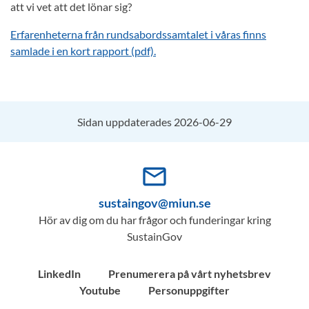
att vi vet att det lönar sig?
Erfarenheterna från rundsabordssamtalet i våras finns
samlade i en kort rapport (pdf).
Sidan uppdaterades 2026-06-29
mail_outline
sustaingov@miun.se
Hör av dig om du har frågor och funderingar kring
SustainGov
LinkedIn
Prenumerera på vårt nyhetsbrev
Youtube
Personuppgifter