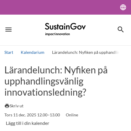
language
Lang
menu
search
Meny
Sök
Start
Kalendarium
Lärandelunch: Nyfiken på upphandlingsvänl
Sök
Lärandelunch: Nyfiken på
upphandlingsvänlig
innovationsledning?
print
Skriv ut
Tors 11 dec. 2025 12.00–13.00
Online