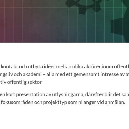
a kontakt och utbyta idéer mellan olika aktörer inom offentl
ingsliv och akademi – alla med ett gemensamt intresse av at
iv offentlig sektor.
n kort presentation av utlysningarna, därefter blir det sa
e fokusområden och projekttyp som ni anger vid anmälan.