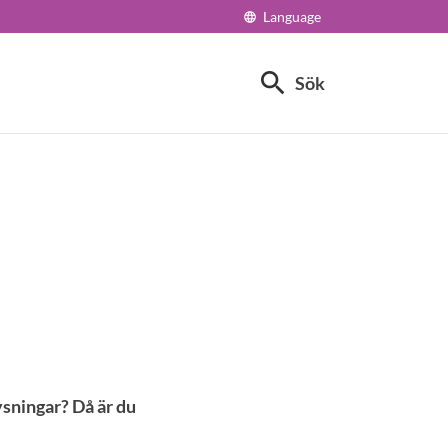
Language
language
search
Sök
ysningar? Då är du