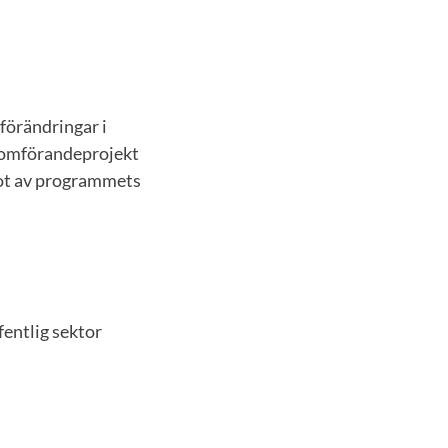
förändringar i
enomförandeprojekt
got av programmets
fentlig sektor