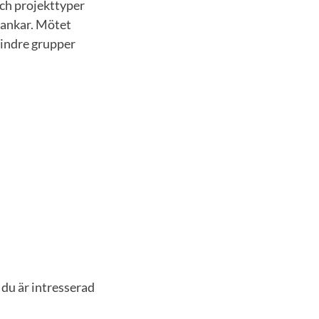
och projekttyper
tankar. Mötet
mindre grupper
 du är intresserad