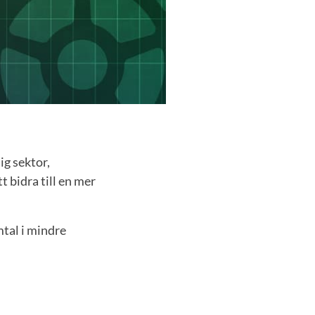
ig sektor,
t bidra till en mer
mtal i mindre