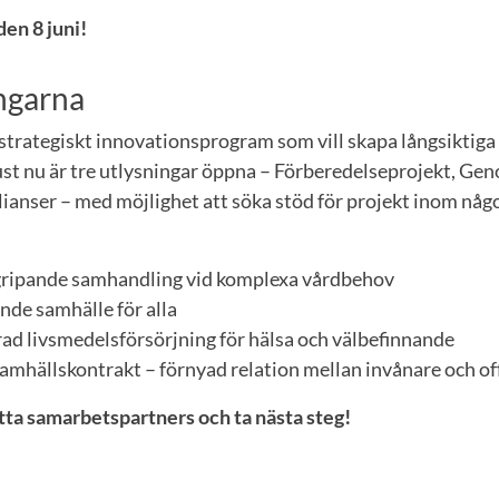
en 8 juni!
ngarna
strategiskt innovationsprogram som vill skapa långsiktiga 
Just nu är tre utlysningar öppna – Förberedelseprojekt, G
lianser – med möjlighet att söka stöd för projekt inom nå
ripande samhandling vid komplexa vårdbehov
nde samhälle för alla
ad livsmedelsförsörjning för hälsa och välbefinnande
amhällskontrakt – förnyad relation mellan invånare och of
ta samarbetspartners och ta nästa steg!