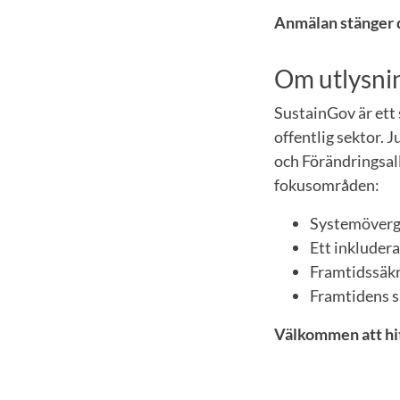
Anmälan stänger d
Om utlysni
SustainGov är ett 
offentlig sektor. 
och Förändringsal
fokusområden:
Systemöverg
Ett inkludera
Framtidssäkr
Framtidens s
Välkommen att hit