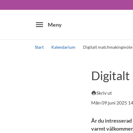
menu
Meny
Start
Kalendarium
Digitalt matchmakingmöte
Sök
Digital
Skriv ut
print
Mån 09 juni 2025 1
Är du intresserad 
varmt välkommen 