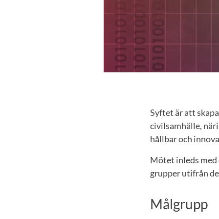
Syftet är att skap
civilsamhälle, när
hållbar och innovat
Mötet inleds med e
grupper utifrån d
Målgrupp