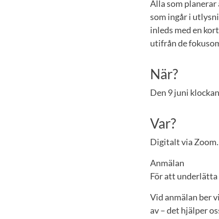
Alla som planerar 
som ingår i utlysn
inleds med en kort
utifrån de fokuso
När?
Den 9 juni klocka
Var?
Digitalt via Zoom.
Anmälan
För att underlätt
Vid anmälan ber vi
av – det hjälper o