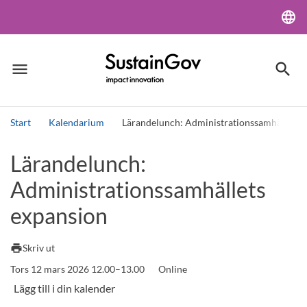
language
Lang
menu
search
Meny
Sök
Start
Kalendarium
Lärandelunch: Administrationssamhällets 
Sök
Lärandelunch:
Administrationssamhällets
expansion
print
Skriv ut
Tors 12 mars 2026 12.00–13.00
Online