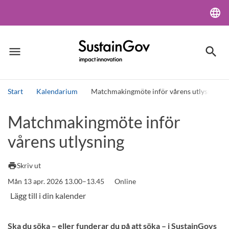
language
Lang
menu
search
Meny
Sök
Start
Kalendarium
Matchmakingmöte inför vårens utlysning
Sök
Matchmakingmöte inför
vårens utlysning
print
Skriv ut
Mån 13 apr. 2026 13.00–13.45
Online
Ska du söka – eller funderar du på att söka – i SustainGovs