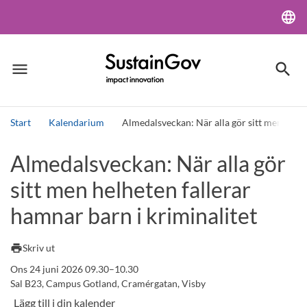
language
Lang
menu
search
Meny
Sök
Start
Kalendarium
Almedalsveckan: När alla gör sitt men helhe
Sök
Almedalsveckan: När alla gör
sitt men helheten fallerar
hamnar barn i kriminalitet
print
Skriv ut
Ons 24 juni 2026 09.30–10.30
Sal B23, Campus Gotland, Cramérgatan, Visby