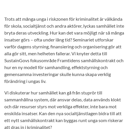
Trots att många unga i riskzonen för kriminalitet är välkända
för skola, socialtjänst och andra aktörer, lyckas samhället inte
bryta deras utveckling. Hur kan det vara möjligt när så många
insatser görs – ofta under lång tid? Seminariet utforskar
varför dagens styrning, finansiering och organisering gör att
alla gör sitt, men helheten fallerar. Vi knyter detta till
SustainGovs fokusområde Framtidens samhällskontrakt och
hur en ny modell för samhandling, effektstyrning och
gemensamma investeringar skulle kunna skapa verklig
förändring i ungas liv.
Vi diskuterar hur samhället kan gå från stuprör till
sammanhållna system, där ansvar delas, data används klokt
och där resurser styrs mot verkliga effekter, inte bara mot
enskilda insatser. Kan den nya socialtjänstlagen bidra till att
ett nytt samhällskontrakt kan byggas runt unga som riskerar
att dras in i kriminalitet?