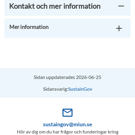
Kontakt och mer information
Mer information
Sidan uppdaterades 2026-06-25
Sidansvarig:
SustainGov
mail_outline
sustaingov@miun.se
Hör av dig om du har frågor och funderingar kring